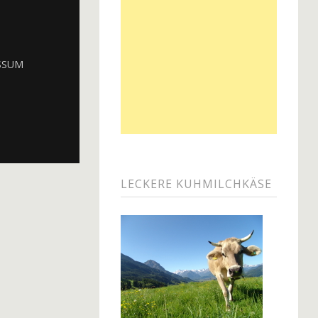
SSUM
LECKERE KUHMILCHKÄSE