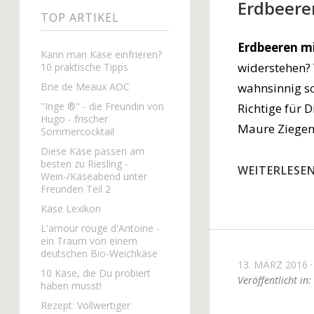
Erdbeere
TOP ARTIKEL
Erdbeeren m
Kann man Käse einfrieren?
widerstehen? 
10 praktische Tipps
wahnsinnig s
Brie de Meaux AOC
"Inge ®" - die Freundin von
Richtige für D
Hugo - frischer
Maure Ziegen
Sommercocktail
Diese Käse passen am
besten zu Riesling -
WEITERLESE
Wein-/Käseabend unter
Freunden Teil 2
Käse Lexikon
L'amour rouge d'Antoine -
ein Traum von einem
deutschen Bio-Weichkäse
13. MÄRZ 2016
10 Käse, die Du probiert
Veröffentlicht in:
haben musst!
Rezept: Vollwertiger