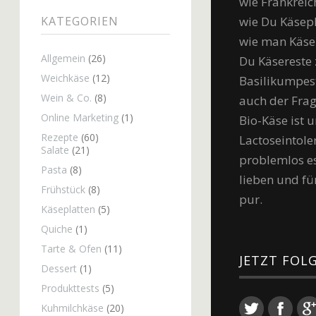
wie Frankreic
wie Du Käsep
KATEGORIEN
wie man Käse 
Allgemein
(26)
Du Käsereste 
Weichkäse
(12)
Basilikumpest
Wein & Co.
(8)
auch der Frag
Online Marketing
(1)
Bio-Käse ist u
Rezepte
(60)
Lactoseintole
Salate
(21)
problemlos ess
Pasta
(8)
lieben und fü
Frühstück
(8)
pur.
Käseplatten
(5)
Quiche
(1)
Tarte & Ofen
(11)
JETZT FOL
Dessert
(1)
Produkttests
(5)
Twitter
Face
Kuhmilchkäse
(20)