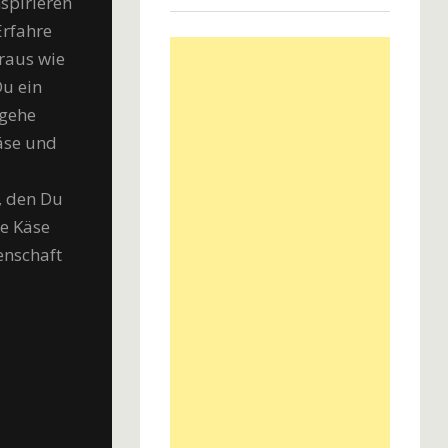
nspirieren
Erfahre
eraus wie
Du ein
 gehe
äse und
, den Du
ie Käse
enschaft