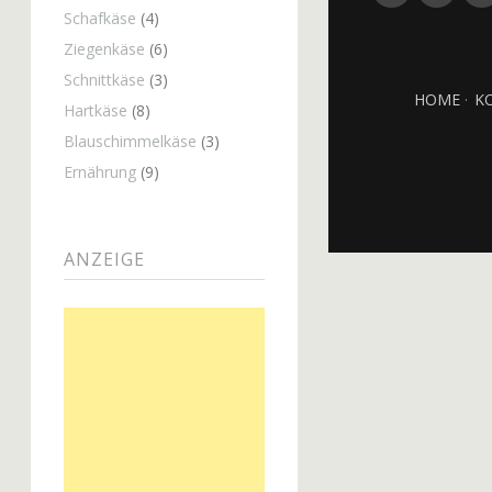
Schafkäse
(4)
Ziegenkäse
(6)
Schnittkäse
(3)
HOME
K
Hartkäse
(8)
Blauschimmelkäse
(3)
Ernährung
(9)
ANZEIGE