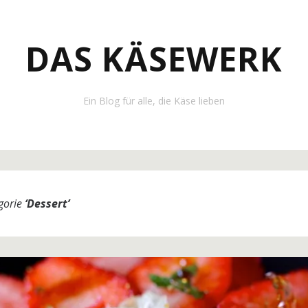
DAS KÄSEWERK
Ein Blog für alle, die Käse lieben
egorie
‘
Dessert
’