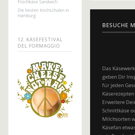
Frischkäse Sandwich
Die besten Kochschulen in
Hamburg
BESUCHE M
12. KÄSEFESTIVAL
DEL FORMAGGIO
Das Käsewerk i
geben Dir Insp
für jeden Ges
Käserezepten 
Erweitere Dei
Schnittkäse 
Milchsorten w
Käsefan etwa