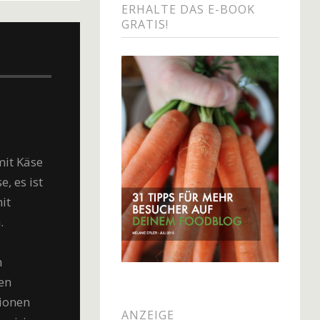
ERHALTE DAS E-BOOK
GRATIS!
mit Käse
, es ist
it
.
n
en
ionen
ANZEIGE