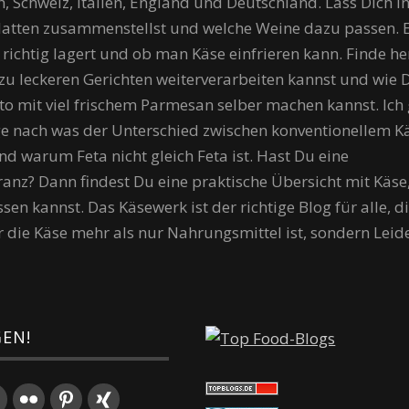
h, Schweiz, Italien, England und Deutschland. Lass Dich i
latten zusammenstellst und welche Weine dazu passen. 
richtig lagert und ob man Käse einfrieren kann. Finde h
zu leckeren Gerichten weiterverarbeiten kannst und wie 
o mit viel frischem Parmesan selber machen kannst. Ich
e nach was der Unterschied zwischen konventionellem K
nd warum Feta nicht gleich Feta ist. Hast Du eine
ranz? Dann findest Du eine praktische Übersicht mit Käse
en kannst. Das Käsewerk ist der richtige Blog für alle, d
r die Käse mehr als nur Nahrungsmittel ist, sondern Leid
GEN!
book
Google+
Flickr
Pinterest
Xing