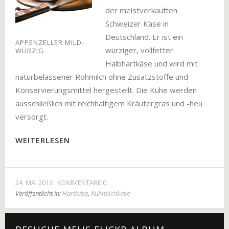
der meistverkauften
Schweizer Käse in
Deutschland. Er ist ein
APPENZELLER MILD-
würziger, vollfetter
WÜRZIG
Halbhartkäse und wird mit
naturbelassener Rohmilch ohne Zusatzstoffe und
Konservierungsmittel hergestellt. Die Kühe werden
ausschließlich mit reichhaltigem Kräutergras und -heu
versorgt.
WEITERLESEN
24. MAI 2013
KOMMENTARE 0
Veröffentlicht in:
Hartkäse
,
Kuhmilchkäse