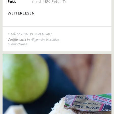
Fett
mind. 48% Fett i. Tr.
WEITERLESEN
1. MÄRZ 2016
KOMMENTAR 1
Veröffentlicht in:
Allgemein
,
Hartkäse
,
Kuhmilchkäse