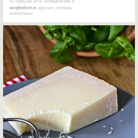
23. FEBRUAR 2016
KOMMENTARE 0
Veröffentlicht in:
Allgemein
,
Hartkäse
,
Kuhmilchkäse