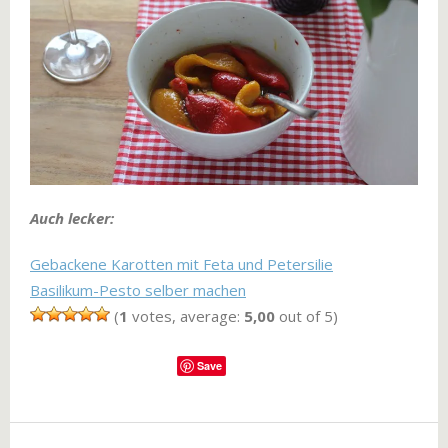
Auch lecker:
Gebackene Karotten mit Feta und Petersilie
Basilikum-Pesto selber machen
(
1
votes, average:
5,00
out of 5)
Save