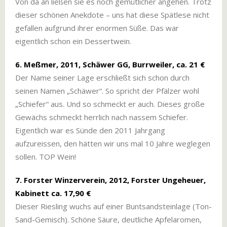
Von da an ließen sie es noch gemütlicher angehen. Trotz
dieser schönen Anekdote – uns hat diese Spätlese nicht
gefallen aufgrund ihrer enormen Süße. Das war
eigentlich schon ein Dessertwein.
6. Meßmer, 2011, Schäwer GG, Burrweiler, ca. 21 €
Der Name seiner Lage erschließt sich schon durch
seinen Namen „Schäwer“. So spricht der Pfälzer wohl
„Schiefer“ aus. Und so schmeckt er auch. Dieses große
Gewächs schmeckt herrlich nach nassem Schiefer.
Eigentlich war es Sünde den 2011 Jahrgang
aufzureissen, den hätten wir uns mal 10 Jahre weglegen
sollen. TOP Wein!
7. Forster Winzerverein, 2012, Forster Ungeheuer,
Kabinett ca. 17,90 €
Dieser Riesling wuchs auf einer Buntsandsteinlage (Ton-
Sand-Gemisch). Schöne Säure, deutliche Apfelaromen,